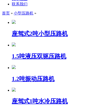
联系我们
首页
»
小型压路机
»
座驾式2吨小型压路机
1.5吨液压双驱压路机
1.2吨振动压路机
座驾式1吨水冷压路机