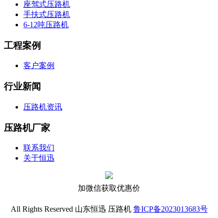
座驾式压路机
手扶式压路机
6-12吨压路机
工程案例
客户案例
行业新闻
压路机资讯
压路机厂家
联系我们
关于恒迅
加微信获取优惠价
All Rights Reserved 山东恒迅 压路机
鲁ICP备2023013683号