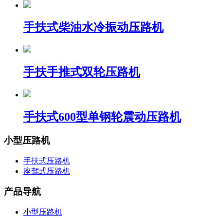
手扶式柴油水冷振动压路机
手扶手推式双轮压路机
手扶式600型单钢轮震动压路机
小型压路机
手扶式压路机
座驾式压路机
产品导航
小型压路机