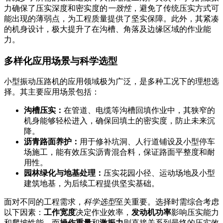
力确保了压实深度和密实度的
一致性
，避免了传统压实方式可
能出现的薄弱点，为工程质量提供了坚实保障。此外，其紧凑
的机身设计，极大提升了在沟槽、角落及边缘区域的作业能
力。
多样化应用场景与科学选型
小型振动压路机的应用领域极为广泛，是多种工况下的理想选
择。其主要应用场景包括：
沟槽压实：
在管道、电缆等沟槽回填作业中，其狭窄的
机身能够轻松进入，确保回填土的密实度，防止未来沉
降。
沥青路面养护：
用于修补坑洞、人行道铺设及小型停车
场施工，能有效压实沥青混合料，保证路面平整度和耐
用性。
园林绿化与地基处理：
压实花园小径、运动场地及小型
建筑地基，为后续工程提供坚实基础。
面对不同的工程需求，
科学选型
至关重要。选择时需综合考虑
以下因素：
工作宽度
决定作业效率，
发动机功率
影响压实能力
和爬坡性能，而
操作重量
和
激振力
则直接关系到最终的压实效