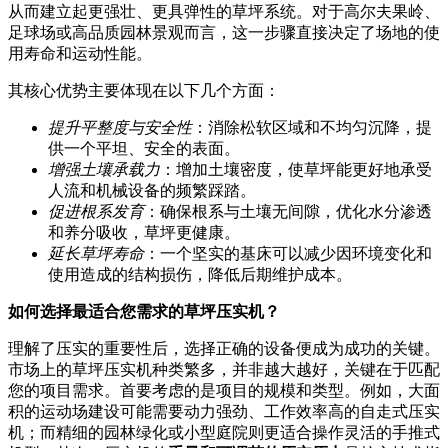
从而建立起更强壮、更具弹性的草坪系统。对于高尔夫果岭、
足球场或高品质园林景观而言，这一步骤直接决定了场地的使
用寿命和运动性能。
其核心优势主要体现在以下几个方面：
提升平整度与安全性
：消除松软区域和不均匀沉降，提
供一个平坦、安全的表面。
增强土壤承载力
：增加土壤密度，使草坪能更好地承受
人流和机械设备的频繁踩踏。
促进根系发育
：确保根系与土壤无间隙，优化水分渗透
和养分吸收，草坪更健康。
延长草坪寿命
：一个坚实的基床可以减少因环境变化和
使用造成的结构损伤，降低后期维护成本。
如何选择最适合您需求的草坪压实机？
理解了压实的重要性后，选择正确的设备便成为成功的关键。
市场上的草坪压实机种类繁多，并非越大越好，关键在于匹配
您的项目需求。首要考虑的是项目的规模和类型。例如，大面
积的运动场建设可能需要动力强劲、工作效率高的自走式压实
机；而精细的园林绿化或小型庭院则更适合操作灵活的手推式